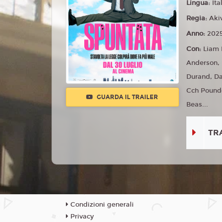
Lingua:
Ita
Regia:
Aki
Anno:
202
Con:
Liam
Anderson, 
Durand, Da
Cch Pounde
GUARDA IL TRAILER
Beas...
TR
Condizioni generali
Privacy