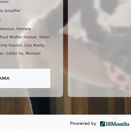
liano
va Schaffer
5
 Neeson, Pamela
Paul Walter Hauser, Kevin
nny Huston, Liza Koshy,
r, Eddie Yu, Michael
AMA
Powered by